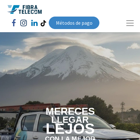
Métodos de pago​
MERECES
LLEGAR
LEJOS
CON LA MEJOR